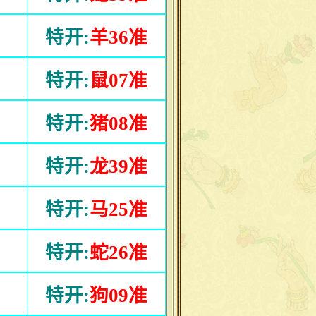
特开:
羊36准
特开:
鼠07准
特开:
猪08准
特开:
龙39准
特开:
马25准
特开:
蛇26准
特开:
狗09准