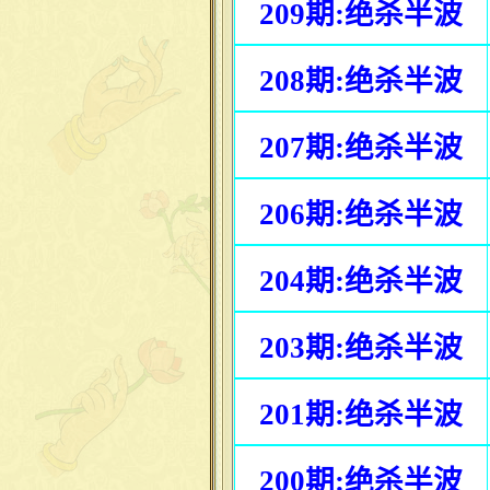
209期:绝杀半波
208期:绝杀半波
207期:绝杀半波
206期:绝杀半波
204期:绝杀半波
203期:绝杀半波
201期:绝杀半波
200期:绝杀半波