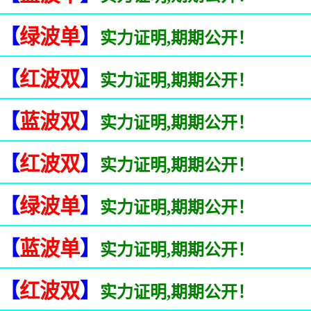
【
绿波单
】
实力证明,期期公开！
【
红波双
】
实力证明,期期公开！
【
蓝波双
】
实力证明,期期公开！
【
红波双
】
实力证明,期期公开！
【
绿波单
】
实力证明,期期公开！
【
蓝波单
】
实力证明,期期公开！
【
红波双
】
实力证明,期期公开！