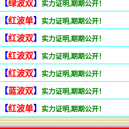
【
绿波双
】
实力证明,期期公开！
【
红波单
】
实力证明,期期公开！
【
红波双
】
实力证明,期期公开！
【
红波双
】
实力证明,期期公开！
【
红波双
】
实力证明,期期公开！
【
蓝波双
】
实力证明,期期公开！
【
红波单
】
实力证明,期期公开！