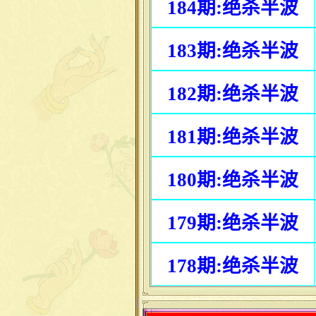
184期:绝杀半波
183期:绝杀半波
182期:绝杀半波
181期:绝杀半波
180期:绝杀半波
179期:绝杀半波
178期:绝杀半波