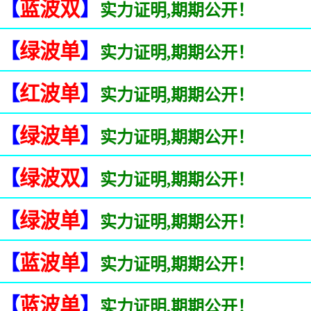
【
蓝波双
】
实力证明,期期公开！
【
绿波单
】
实力证明,期期公开！
【
红波单
】
实力证明,期期公开！
【
绿波单
】
实力证明,期期公开！
【
绿波双
】
实力证明,期期公开！
【
绿波单
】
实力证明,期期公开！
【
蓝波单
】
实力证明,期期公开！
【
蓝波单
】
实力证明,期期公开！