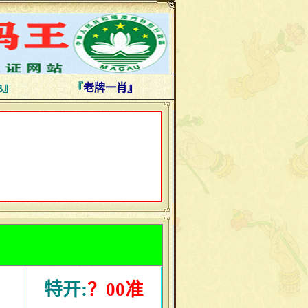
色』
『
老牌一肖』
特开:
？00准