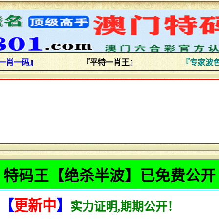
一肖一码』
『平特一肖王』
『专家波
特码王【绝杀半波】已免费公开
【
更新中
】
实力证明,期期公开！